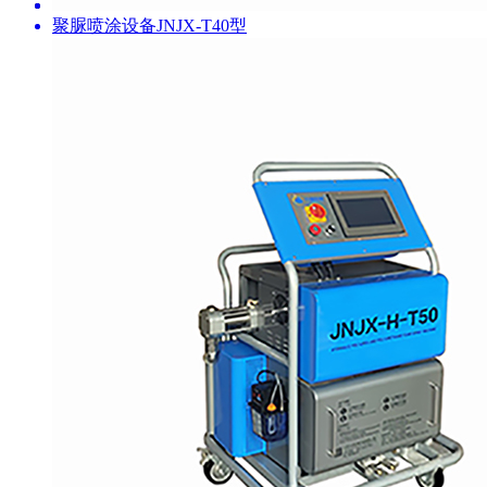
聚脲喷涂设备JNJX-T40型