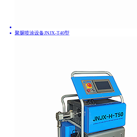
聚脲喷涂设备JNJX-T40型